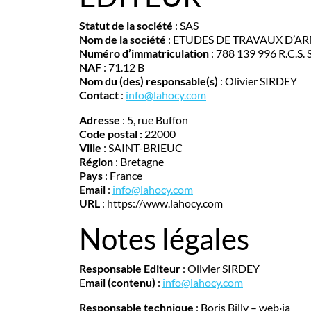
Statut de la société
: SAS
Nom de la société
: ETUDES DE TRAVAUX D’A
Numéro d’immatriculation
: 788 139 996 R.C.S. 
NAF
: 71.12 B
Nom du (des) responsable(s)
: Olivier SIRDEY
Contact
:
info@lahocy.com
Adresse
: 5, rue Buffon
Code postal :
22000
Ville
: SAINT-BRIEUC
Région
: Bretagne
Pays
: France
Email
:
info@lahocy.com
URL
: https://www.lahocy.com
Notes légales
Responsable Editeur
: Olivier SIRDEY
E
mail (contenu)
:
info@lahocy.com
Responsable technique
: Boris Billy – web·ia